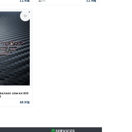
32.90$
32.99$
2 inv.
AGE OEM NK 800
parer
Voir
0
69.95$
SERVICES