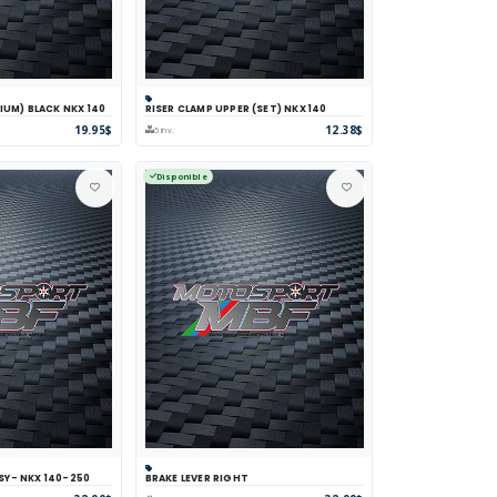
IUM) BLACK NKX 140
RISER CLAMP UPPER (SET) NKX 140
parer
Voir
Panier
Comparer
Voir
19.95$
12.38$
5 inv.
Disponible
SY- NKX 140-250
BRAKE LEVER RIGHT
parer
Voir
Panier
Comparer
Voir