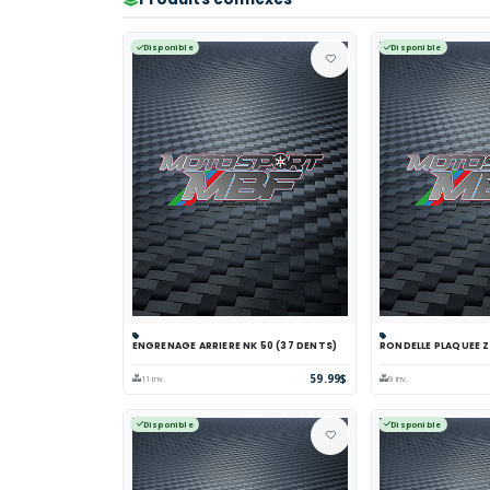
Disponible
Disponible
ENGRENAGE ARRIERE NK 50 (37 DENTS)
RONDELLE PLAQUEE Z
Panier
Comparer
Voir
Panier
Comp
59.99$
11 inv.
9 inv.
Disponible
Disponible