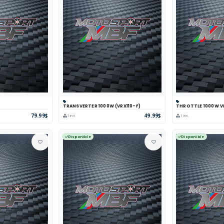
TRANSVERTER 1000W (VRX110-F)
THROTTLE 1000W V
arer
Voir
Panier
Comparer
Voir
Panier
Com
79.99$
49.99$
1 inv.
1 inv.
Disponible
Disponible