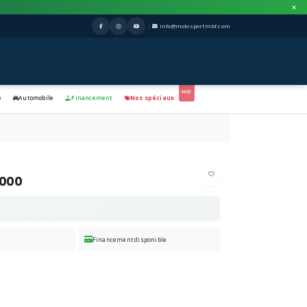
|
info@motosportmbf.com
e
Automobile
Financement
Nos spéciaux
1000
Financement disponible