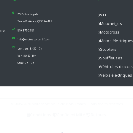
2515 Rue Royale
VTT
Trois-Rivières, QC G9A 4L7
Motoneiges
mme
819 379-2981
Motocross
info@motosportmbf.com
Motos électrique
Lun-Jeu : 8h30-17h
Scooters
Ven : 8h30-19h
Souffleuses
Sam : 9h-13h
Véhicules d'occas
Vélos électriques
© 2005–2026 Motosport Mauricie Bois-Francs · Tous droits réservés
Conditions
Confidentialité
Retours