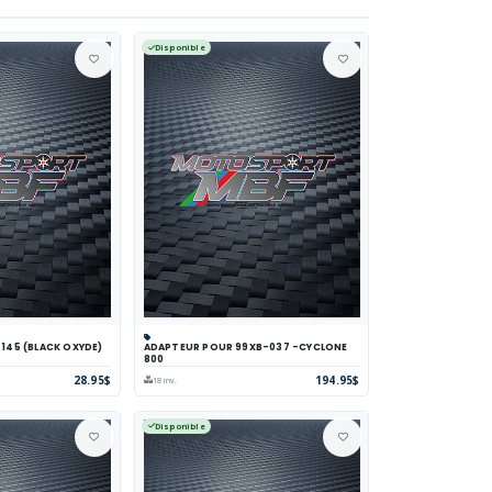
Disponible
X 145 (BLACK OXYDE)
ADAPTEUR POUR 99XB-037 -CYCLONE
parer
Voir
Panier
Comparer
Voir
800
28.95$
194.95$
18 inv.
Disponible