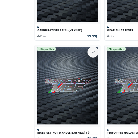
CARBURATEUR PZ19L (VRX110F)
GEAR SHIFT LEVER
Panier
Comparer
Voir
Panier
Comp
99.99$
10 inv.
1 inv.
Disponible
Disponible
RISER SET FOR HANDLE BAR NKX 140
THROTTLE HOLDER AS
Panier
Comparer
Voir
Panier
Comp