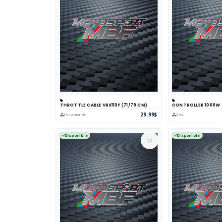
THROTTLE CABLE VRX110F (71/79 CM)
CONTROLLER 1000W
Panier
Comparer
Voir
Panier
Comp
29.99$
En commande
2 inv.
Disponible
Disponible