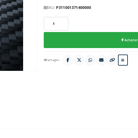
SKU:
P311001371400000
Acheter
Partager :