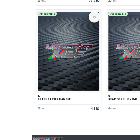
29.95$
7 inv.
4 inv.
Disponible
Disponible
BRACKET FOR HANDLE
REAR FORK- GY 150
Panier
Comparer
Voir
Panier
Comp
4.99$
1 inv.
1 inv.