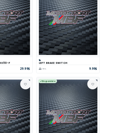
RX110-F
LEFT BRAKE SWITCH
parer
Voir
Panier
Comparer
Voir
29.99$
9.99$
1 inv.
Disponible