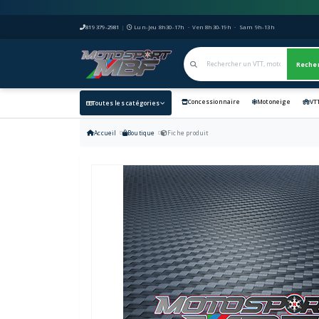
819 379-2981
|
Lun-Jeu 8h30-17h · Ven 8h30-19h · Sam 9h-13h
Reche
Concessionnaire
Motoneige
VT
Toutes les catégories
Accueil
Boutique
Fiche produit