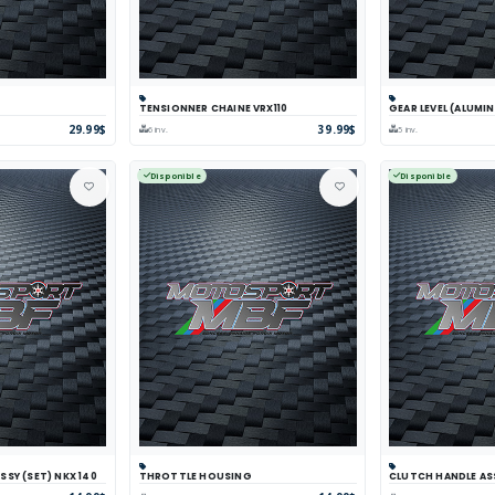
TENSIONNER CHAINE VRX110
GEAR LEVEL (ALUMIN
arer
Voir
Panier
Comparer
Voir
Panier
Com
29.99$
39.99$
6 inv.
5 inv.
Disponible
Disponible
SY (SET) NKX 140
THROTTLE HOUSING
CLUTCH HANDLE AS
arer
Voir
Panier
Comparer
Voir
Panier
Com