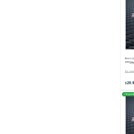
MO27-
***CH
En co
20.
Disponi