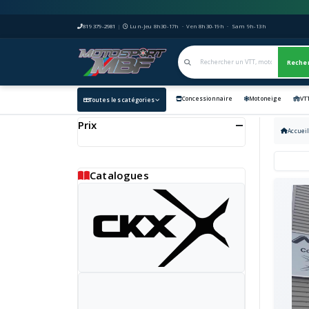
819 379-2981
|
Lun-Jeu 8h30-17h · Ven 8h30-19h · Sam 9h-13h
Reche
Concessionnaire
Motoneige
VT
Toutes les catégories
Prix
Accuei
Catalogues