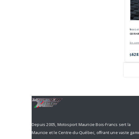
MO47-
03 RH
En co
628
Depuis 2005, Motosport Mauricie Bois-Francs sert la
Mauricie et le Centre-du-Québec, offrant une vaste ga