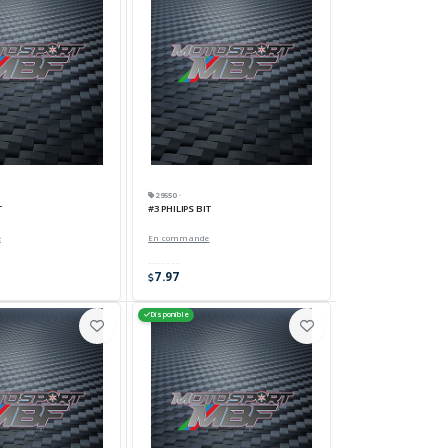
29550 ·
T
#3 PHILIPS BIT
e
En commande
7.97
Disponible