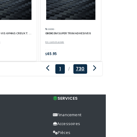
08090 ·
 VIS 6 PANS CREUX T. CYL. AI304
08090 3M SUPER TRIM ADHESIVE-5
e
En commande
65.95
1
730
/
SERVICES
Financement
Accessoires
Pièces