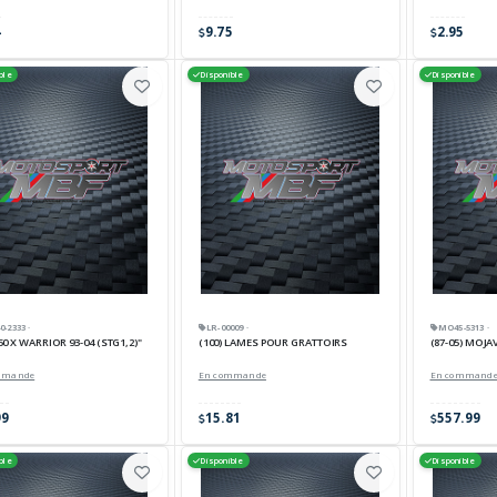
4
9.75
2.95
ble
Disponible
Disponible
-2333 ·
LR-00009 ·
MO45-5313 ·
0 X WARRIOR 93-04 (STG1,2)"
(100) LAMES POUR GRATTOIRS
(87-05) MOJ
mmande
En commande
En command
99
15.81
557.99
ble
Disponible
Disponible