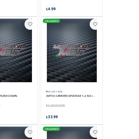
4.99
Disponible
MO47-70396 ·
AVE250 COMPL
(MTO) CARRIER(SP)STAGE 1,2.5CI (MTO) (SP
e
En commande
33.99
Disponible