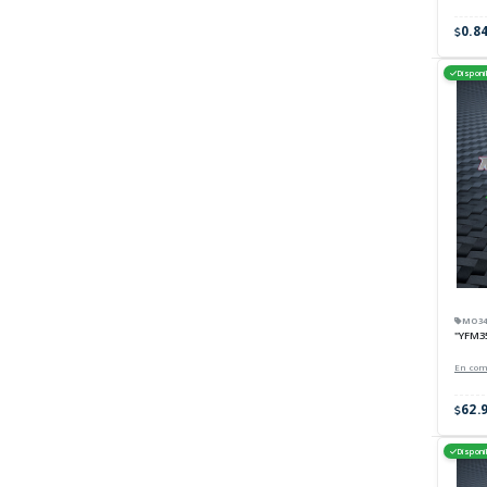
0.8
Disponi
MO340
"YFM35
En co
62.
Disponi