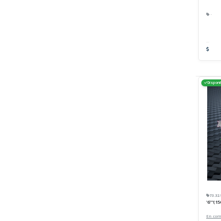
·
Disponi
73.32.
'6''''(15
En co