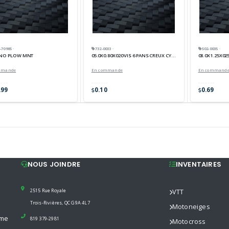
70985 ·
732-0033 ·
502-0035 ·
INO PLOW MNT
05.0X0.80X020 VIS 6 PANS CREUX CYL 12.9 D912
08.0X1.25X025
mmande
En commande
En command
.99
0.10
0.69
NOUS JOINDRE
INVENTAIRES
2515 Rue Royale
VTT
Trois-Rivières, QC G9A 4L7
Motoneiges
mme
819 379-2981
Motocross