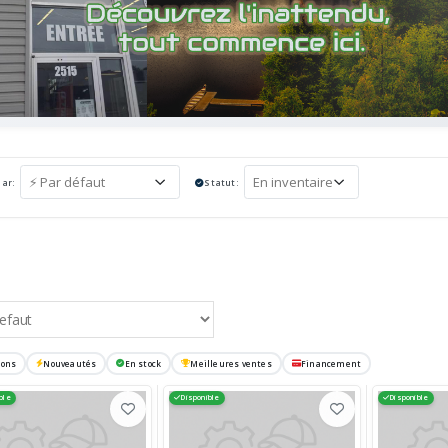
par:
Statut:
C
ions
Nouveautés
En stock
Meilleures ventes
Financement
ble
Disponible
Disponible