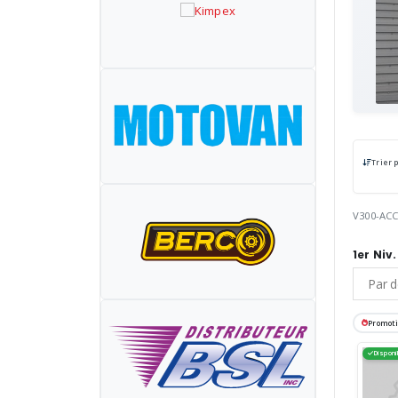
Trier 
V300-AC
1er Niv.
Promot
Disponi