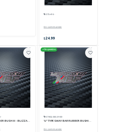
375-416 ·
En commande
24.99
Disponible
 ·
57802-055-0100 ·
BBER BUSH III - BLIZZARD-TORNADO
'U'' TYPE SWAY BAR RUBBER BUSHING III - NK 700 U
e
En commande