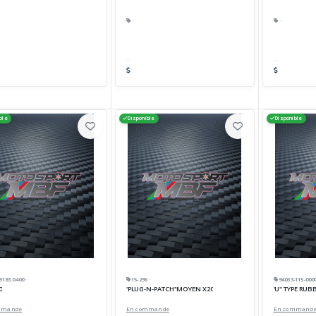
·
·
ble
Disponible
Disponible
9183.0400 ·
15-296 ·
94033-115-0000
0
'PLUG-N-PATCH''MOYEN X20
'U'' TYPE RU
mmande
En commande
En command