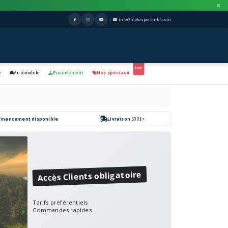
|
info@motosportmbf.com
e
Automobile
Financement
Nos spéciaux
Financement disponible
Livraison
500$+
Accès Clients obligatoire
Tarifs préférentiels
Commandes rapides