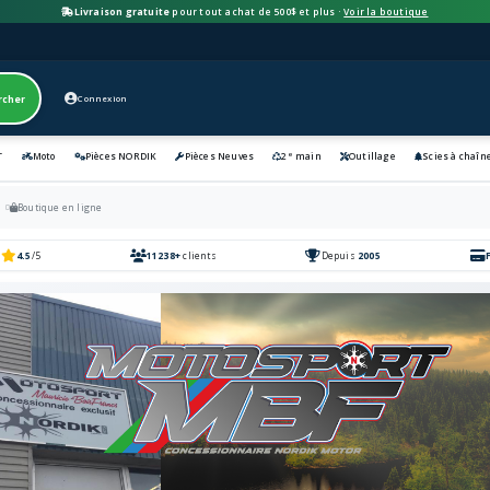
Livraison gratuite
pour tout achat de 500$ et plus ·
Voir la boutique
rcher
Connexion
e
T
Moto
Pièces NORDIK
Pièces Neuves
2
main
Outillage
Scies à chaîn
l
Boutique en ligne
4.5
/5
11238+
clients
Depuis
2005