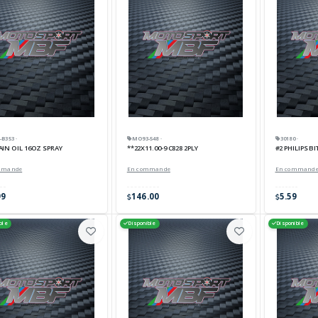
B353 ·
MO93-548 ·
30180 ·
AIN OIL 16OZ SPRAY
**22X11.00-9 C828 2PLY
#2 PHILIPS BI
mmande
En commande
En command
99
146.00
5.59
ble
Disponible
Disponible