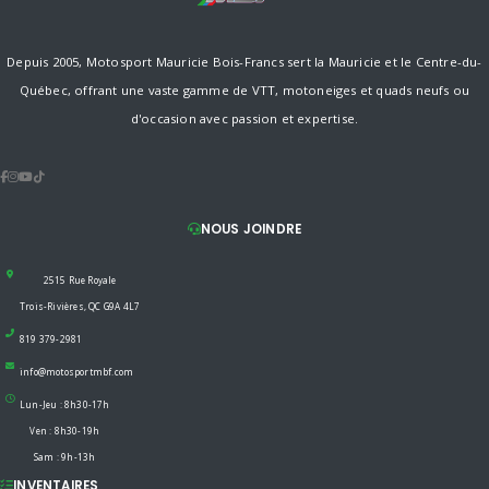
Depuis 2005, Motosport Mauricie Bois-Francs sert la Mauricie et le Centre-du-
Québec, offrant une vaste gamme de VTT, motoneiges et quads neufs ou
d'occasion avec passion et expertise.
NOUS JOINDRE
2515 Rue Royale
Trois-Rivières, QC G9A 4L7
819 379-2981
info@motosportmbf.com
Lun-Jeu : 8h30-17h
Ven : 8h30-19h
Sam : 9h-13h
INVENTAIRES