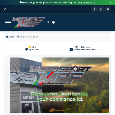
Livraison gratuite
pour tout achat de 500$ et plus ·
Voir la boutique
Accueil
Boutique en ligne
4.5
/5
11243+
clients
Depuis
2005
Financement disponible