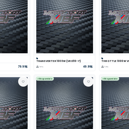
TRANSVERTER 1000W (VRX110-F)
THROTTLE 1000W V
arer
Voir
Panier
Comparer
Voir
Panier
Com
79.99$
49.99$
1 inv.
1 inv.
Disponible
Disponible