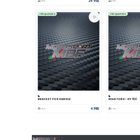
29.95$
7 inv.
4 inv.
Disponible
Disponible
BRACKET FOR HANDLE
REAR FORK- GY 150
Panier
Comparer
Voir
Panier
Comp
4.99$
1 inv.
1 inv.