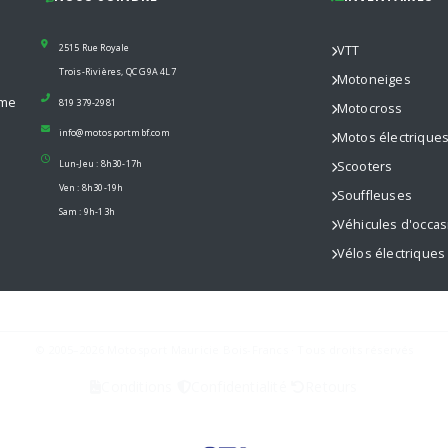
2515 Rue Royale
VTT
Trois-Rivières, QC G9A 4L7
Motoneiges
mme
819 379-2981
Motocross
info@motosportmbf.com
Motos électrique
Lun-Jeu : 8h30-17h
Scooters
Ven : 8h30-19h
Souffleuses
Sam : 9h-13h
Véhicules d'occas
Vélos électriques
© 2005–2026 Motosport Mauricie Bois-Francs · Tous droits réservés
Conditions
Confidentialité
Retours