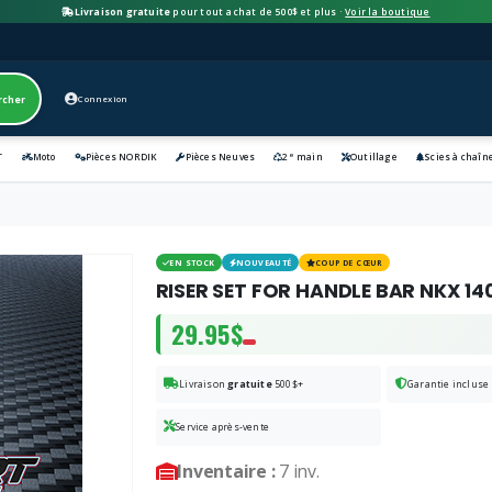
Livraison gratuite
pour tout achat de 500$ et plus ·
Voir la boutique
rcher
Connexion
e
T
Moto
Pièces NORDIK
Pièces Neuves
2
main
Outillage
Scies à chaîn
EN STOCK
NOUVEAUTÉ
COUP DE CŒUR
RISER SET FOR HANDLE BAR NKX 14
29.95$
Livraison
gratuite
500$+
Garantie incluse
Service après-vente
Inventaire :
7 inv.