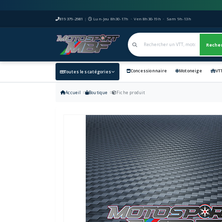
819 379-2981
|
Lun-Jeu 8h30-17h · Ven 8h30-19h · Sam 9h-13h
Reche
Concessionnaire
Motoneige
VT
Toutes les catégories
Accueil
Boutique
Fiche produit