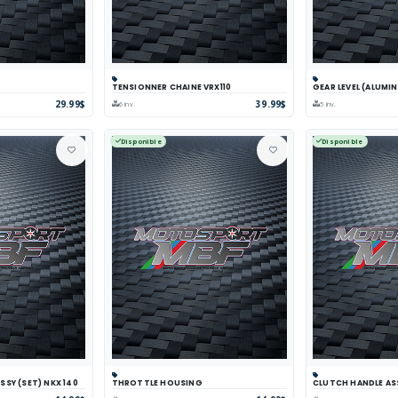
TENSIONNER CHAINE VRX110
GEAR LEVEL (ALUMIN
arer
Voir
Panier
Comparer
Voir
Panier
Com
29.99$
39.99$
6 inv.
5 inv.
Disponible
Disponible
SY (SET) NKX 140
THROTTLE HOUSING
CLUTCH HANDLE AS
arer
Voir
Panier
Comparer
Voir
Panier
Com