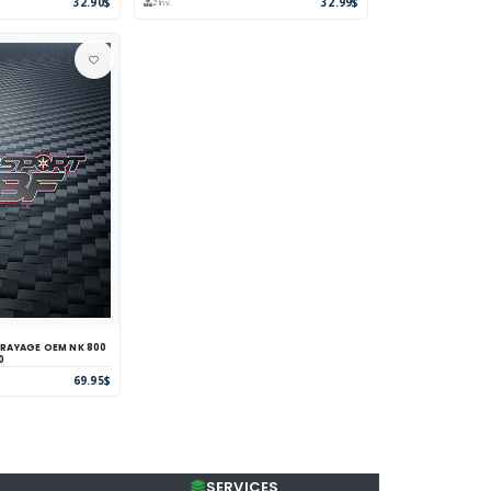
32.90$
32.99$
2 inv.
AGE OEM NK 800
parer
Voir
0
69.95$
SERVICES