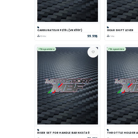
CARBURATEUR PZ19L (VRX110F)
GEAR SHIFT LEVER
Panier
Comparer
Voir
Panier
Comp
99.99$
10 inv.
1 inv.
Disponible
Disponible
RISER SET FOR HANDLE BAR NKX 140
THROTTLE HOLDER AS
Panier
Comparer
Voir
Panier
Comp