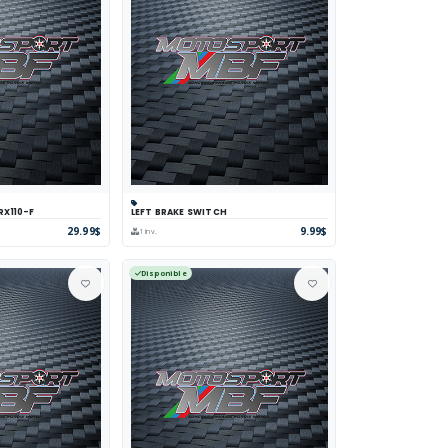
RX110-F
LEFT BRAKE SWITCH
parer
Voir
Panier
Comparer
Voir
29.99$
9.99$
1 inv.
Disponible