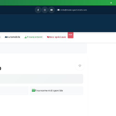
|
info@motosportmbf.com
e
Automobile
Financement
Nos spéciaux
0
Financement disponible