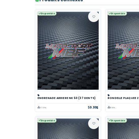
Disponible
Disponible
ENGRENAGE ARRIERE NK 50 (37 DENTS)
RONDELLE PLAQUEE Z
Panier
Comparer
Voir
Panier
Comp
59.99$
11 inv.
9 inv.
Disponible
Disponible