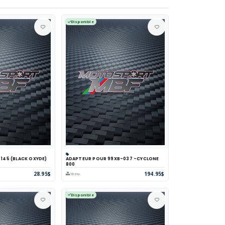
Disponible
X 145 (BLACK OXYDE)
ADAPTEUR POUR 99XB-037 -CYCLONE
parer
Voir
Panier
Comparer
Voir
800
28.95$
194.95$
18 inv.
Disponible