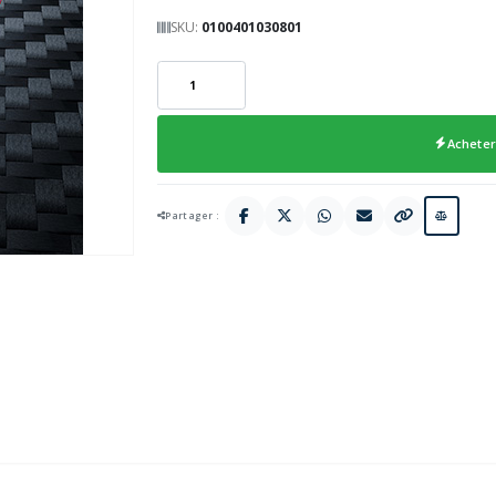
SKU:
0100401030801
Acheter
Partager :