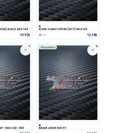
IUM) BLACK NKX 140
RISER CLAMP UPPER (SET) NKX 140
parer
Voir
Panier
Comparer
Voir
19.95$
12.38$
5 inv.
Disponible
SY- NKX 140-250
BRAKE LEVER RIGHT
parer
Voir
Panier
Comparer
Voir