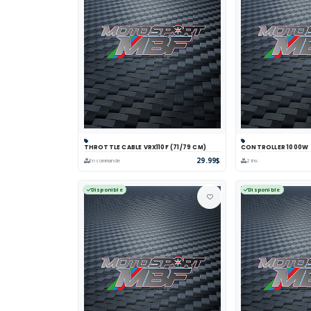
THROTTLE CABLE VRX110F (71/79 CM)
CONTROLLER 1000W
Panier
Comparer
Voir
Panier
Comp
29.99$
En commande
2 inv.
Disponible
Disponible