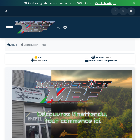
Livraison gratuite
pour tout achat de 500$ et plus ·
Voir la boutique
Accueil
Boutique en ligne
4.5
/5
11243+
clients
Depuis
2005
Financement disponible