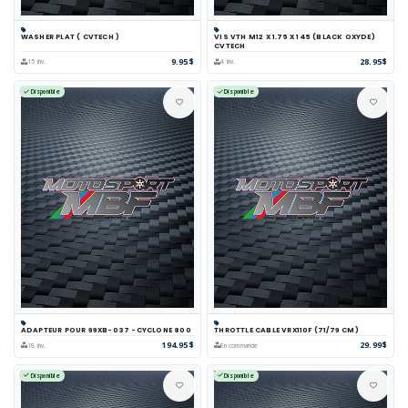
WASHER PLAT ( CVTECH )
VIS VTH M12 X 1.75 X 145 (BLACK OXYDE)
CVTECH
9.95$
28.95$
15 inv.
4 inv.
Disponible
Disponible
ADAPTEUR POUR 99XB-037 -CYCLONE 800
THROTTLE CABLE VRX110F (71/79 CM)
194.95$
29.99$
18 inv.
En commande
Disponible
Disponible