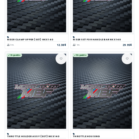
RISER CLAMP UPPER (SET) NKX 140
RISER SET FOR HANDLE BAR NKX 140
12.38$
29.95$
5 inv.
7 inv.
Disponible
Disponible
THROTTLE HOLDER ASSY (SET) NKX 140
THROTTLE HOUSING