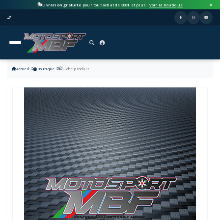
Livraison gratuite
pour tout achat de 500$ et plus ·
Voir la boutique
Accueil
Boutique
Fiche produit