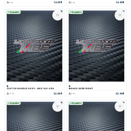
14.99$
14.99$
4 inv.
5 inv.
Disponible
Disponible
CLUTCH HANDLE ASSY- NKX 140-250
BRAKE LEVER RIGHT
32.90$
32.99$
13 inv.
2 inv.
Disponible
Disponible