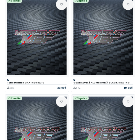
Disponible
Disponible
TENSIONNER CHAINE VRX110
GEAR LEVEL (ALUMINIUM) BLACK NKX 140
39.99$
19.95$
6 inv.
5 inv.
Disponible
Disponible