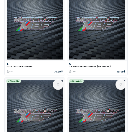
CONTROLLER 1000W
TRANSVERTER 1000W (VRX110-F)
79.99$
49.99$
2 inv.
1 inv.
Disponible
Disponible