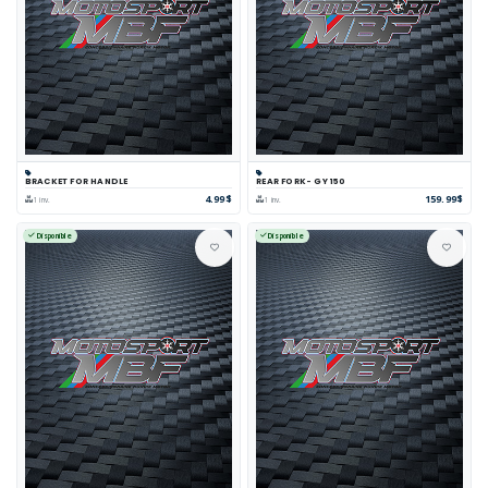
BRACKET FOR HANDLE
REAR FORK- GY 150
4.99$
159.99$
1 inv.
1 inv.
Disponible
Disponible