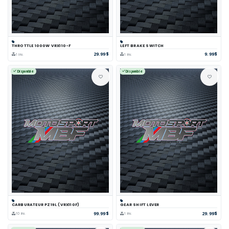
THROTTLE 1000W VRX110-F
LEFT BRAKE SWITCH
29.99$
9.99$
1 inv.
1 inv.
Disponible
Disponible
CARBURATEUR PZ19L (VRX110F)
GEAR SHIFT LEVER
99.99$
29.99$
10 inv.
1 inv.