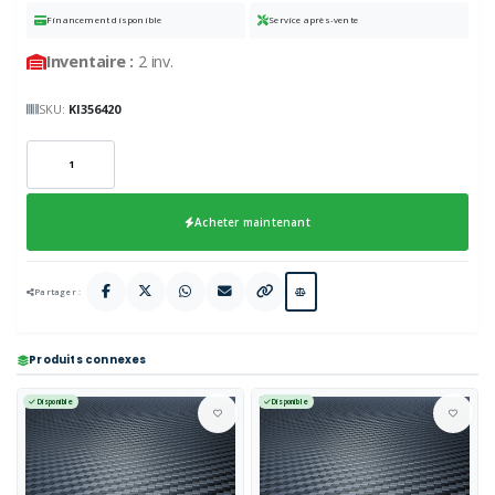
Financement disponible
Service après-vente
Inventaire :
2 inv.
SKU:
KI356420
Acheter maintenant
Partager :
Produits connexes
Disponible
Disponible