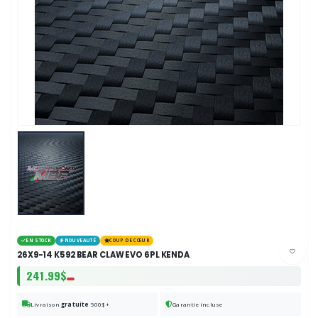
EN STOCK
NOUVEAUTÉ
COUP DE CŒUR
26X9-14 K592 BEAR CLAW EVO 6PL KENDA
241.99$
Livraison
gratuite
500$+
Garantie incluse