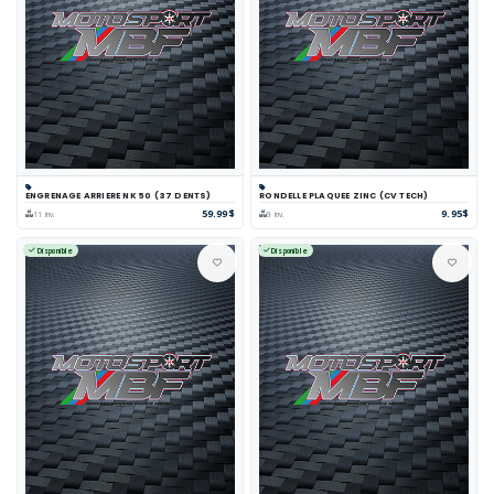
ENGRENAGE ARRIERE NK 50 (37 DENTS)
RONDELLE PLAQUEE ZINC (CV TECH)
59.99$
9.95$
11 inv.
9 inv.
Disponible
Disponible