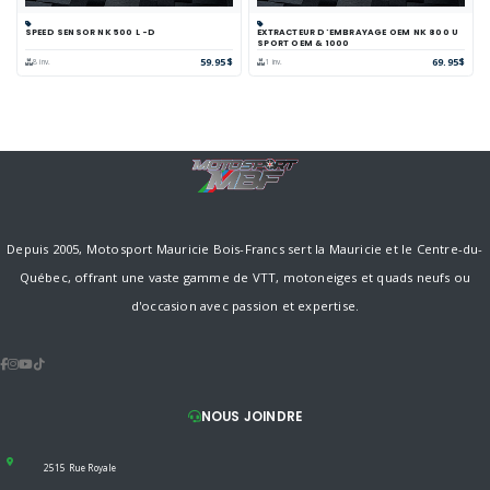
SPEED SENSOR NK 500 L -D
EXTRACTEUR D'EMBRAYAGE OEM NK 800 U
SPORT OEM & 1000
59.95$
69.95$
8 inv.
1 inv.
Depuis 2005, Motosport Mauricie Bois-Francs sert la Mauricie et le Centre-du-
Québec, offrant une vaste gamme de VTT, motoneiges et quads neufs ou
d'occasion avec passion et expertise.
NOUS JOINDRE
2515 Rue Royale