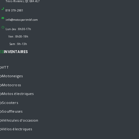
Trois-Rivières, QC G9A 4L7
819 379-2981
info@motosportmbf.com
Lun-Jeu : 8h30-17h
Ven : 8h30-19h
Sam : 9h-13h
INVENTAIRES
VTT
Motoneiges
Motocross
Motos électriques
Scooters
Souffleuses
Véhicules d'occasion
Vélos électriques