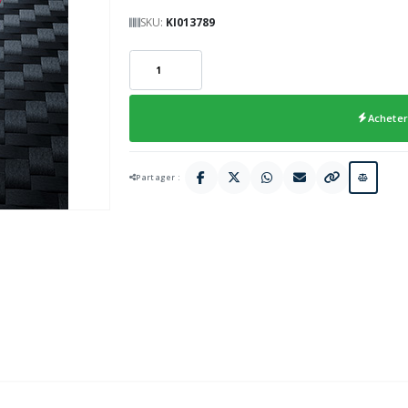
SKU:
KI013789
Acheter
Partager :