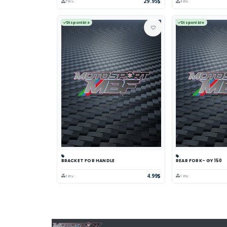
29.95$
7 inv.
4 inv.
Disponible
Disponible
BRACKET FOR HANDLE
REAR FORK- GY 150
Panier
Comparer
Voir
Panier
Comp
4.99$
1 inv.
1 inv.