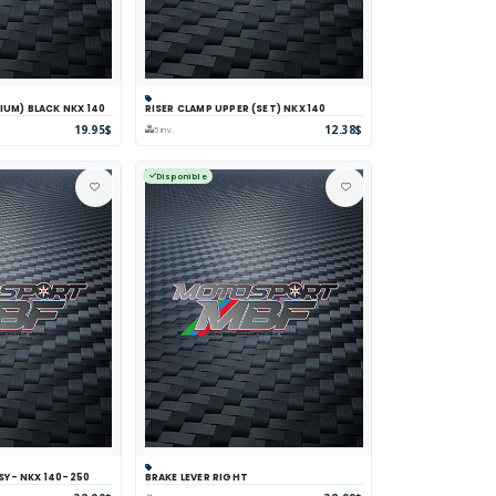
IUM) BLACK NKX 140
RISER CLAMP UPPER (SET) NKX 140
parer
Voir
Panier
Comparer
Voir
19.95$
12.38$
5 inv.
Disponible
SY- NKX 140-250
BRAKE LEVER RIGHT
parer
Voir
Panier
Comparer
Voir