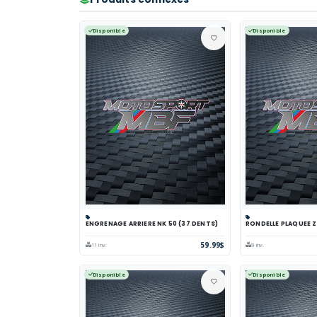
Disponible
Disponible
ENGRENAGE ARRIERE NK 50 (37 DENTS)
RONDELLE PLAQUEE Z
Panier
Comparer
Voir
Panier
Comp
59.99$
11 inv.
9 inv.
Disponible
Disponible