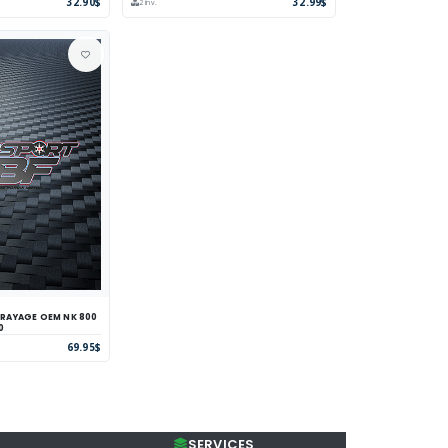
32.90$
32.99$
2 inv.
AGE OEM NK 800
parer
Voir
0
69.95$
SERVICES