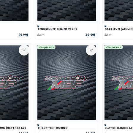
TENSIONNER CHAINE VRX110
GEAR LEVEL (ALUMIN
arer
Voir
Panier
Comparer
Voir
Panier
Com
29.99$
39.99$
6 inv.
5 inv.
Disponible
Disponible
SY (SET) NKX 140
THROTTLE HOUSING
CLUTCH HANDLE AS
arer
Voir
Panier
Comparer
Voir
Panier
Com