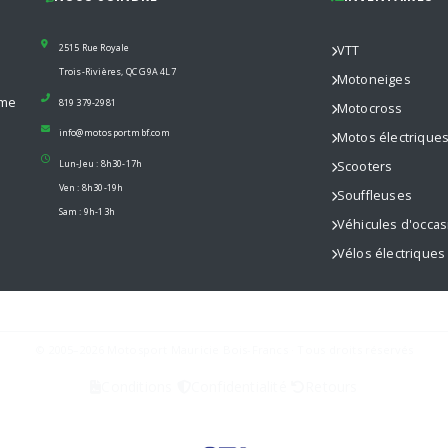
2515 Rue Royale
VTT
Trois-Rivières, QC G9A 4L7
Motoneiges
mme
819 379-2981
Motocross
info@motosportmbf.com
Motos électrique
Lun-Jeu : 8h30-17h
Scooters
Ven : 8h30-19h
Souffleuses
Sam : 9h-13h
Véhicules d'occas
Vélos électriques
© 2005–2026 Motosport Mauricie Bois-Francs · Tous droits réservés
Conditions
Confidentialité
Retours