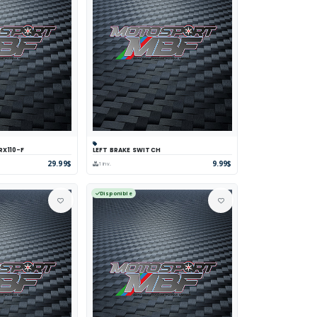
RX110-F
LEFT BRAKE SWITCH
parer
Voir
Panier
Comparer
Voir
29.99$
9.99$
1 inv.
Disponible