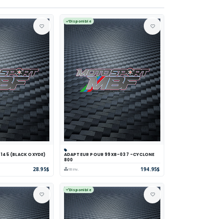
Disponible
X 145 (BLACK OXYDE)
ADAPTEUR POUR 99XB-037 -CYCLONE
parer
Voir
Panier
Comparer
Voir
800
28.95$
194.95$
18 inv.
Disponible