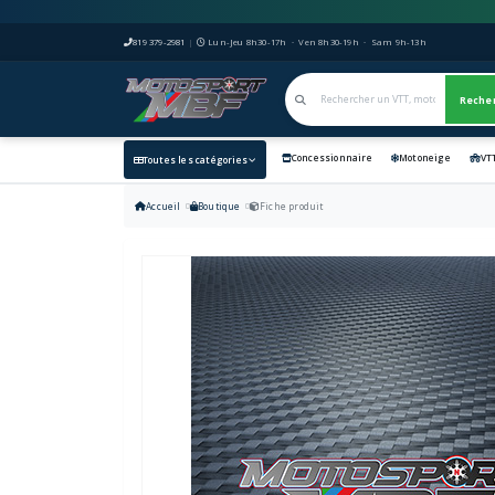
819 379-2981
|
Lun-Jeu 8h30-17h · Ven 8h30-19h · Sam 9h-13h
Reche
Concessionnaire
Motoneige
VT
Toutes les catégories
Accueil
Boutique
Fiche produit