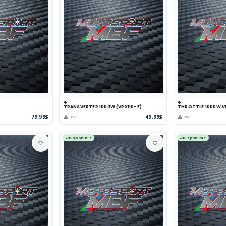
TRANSVERTER 1000W (VRX110-F)
THROTTLE 1000W V
arer
Voir
Panier
Comparer
Voir
Panier
Com
79.99$
49.99$
1 inv.
1 inv.
Disponible
Disponible