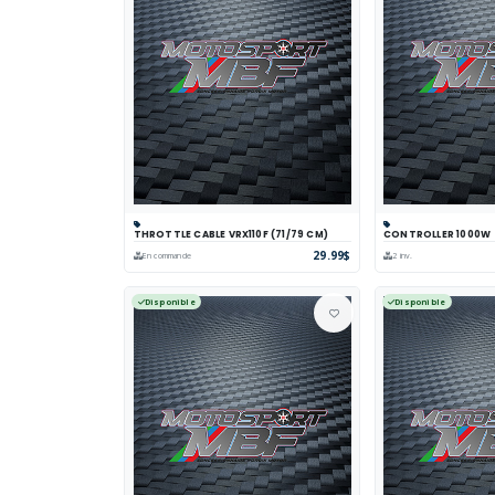
THROTTLE CABLE VRX110F (71/79 CM)
CONTROLLER 1000W
Panier
Comparer
Voir
Panier
Comp
29.99$
En commande
2 inv.
Disponible
Disponible