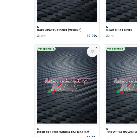
CARBURATEUR PZ19L (VRX110F)
GEAR SHIFT LEVER
Panier
Comparer
Voir
Panier
Comp
99.99$
10 inv.
1 inv.
Disponible
Disponible
RISER SET FOR HANDLE BAR NKX 140
THROTTLE HOLDER AS
Panier
Comparer
Voir
Panier
Comp