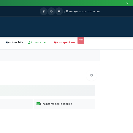
|
info@motosportmbf.com
e
Automobile
Financement
Nos spéciaux
Financement disponible