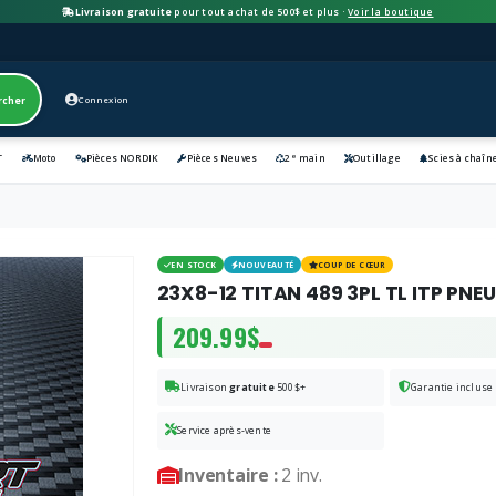
Livraison gratuite
pour tout achat de 500$ et plus ·
Voir la boutique
rcher
Connexion
e
T
Moto
Pièces NORDIK
Pièces Neuves
2
main
Outillage
Scies à chaîn
EN STOCK
NOUVEAUTÉ
COUP DE CŒUR
23X8-12 TITAN 489 3PL TL ITP PNEU
209.99$
Livraison
gratuite
500$+
Garantie incluse
Service après-vente
Inventaire :
2 inv.