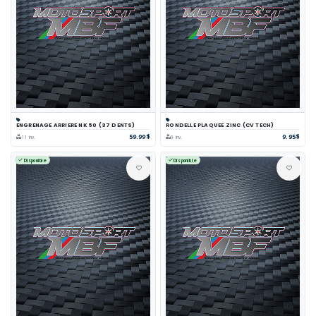
ENGRENAGE ARRIERE NK 50 (37 DENTS)
RONDELLE PLAQUEE ZINC (CV TECH)
59.99$
9.95$
11 inv.
9 inv.
Disponible
Disponible