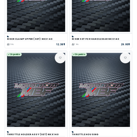
RISER CLAMP UPPER (SET) NKX 140
RISER SET FOR HANDLE BAR NKX 140
12.38$
29.95$
5 inv.
7 inv.
Disponible
Disponible
THROTTLE HOLDER ASSY (SET) NKX 140
THROTTLE HOUSING