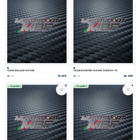
CONTROLLER 1000W
TRANSVERTER 1000W (VRX110-F)
79.99$
49.99$
2 inv.
1 inv.
Disponible
Disponible