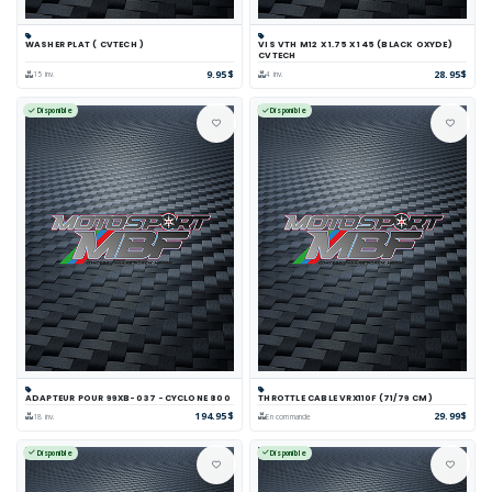
WASHER PLAT ( CVTECH )
VIS VTH M12 X 1.75 X 145 (BLACK OXYDE)
CVTECH
9.95$
28.95$
15 inv.
4 inv.
Disponible
Disponible
ADAPTEUR POUR 99XB-037 -CYCLONE 800
THROTTLE CABLE VRX110F (71/79 CM)
194.95$
29.99$
18 inv.
En commande
Disponible
Disponible