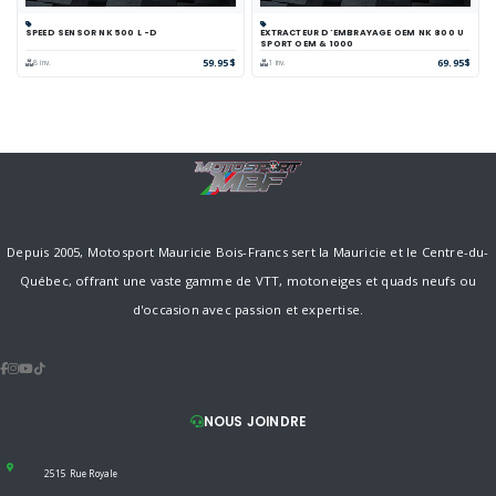
SPEED SENSOR NK 500 L -D
EXTRACTEUR D'EMBRAYAGE OEM NK 800 U
SPORT OEM & 1000
59.95$
69.95$
8 inv.
1 inv.
Depuis 2005, Motosport Mauricie Bois-Francs sert la Mauricie et le Centre-du-
Québec, offrant une vaste gamme de VTT, motoneiges et quads neufs ou
d'occasion avec passion et expertise.
NOUS JOINDRE
2515 Rue Royale