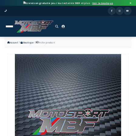
Livraison gratuite
pour tout achat de 500$ et plus ·
Voir la boutique
Accueil
Boutique
Fiche produit