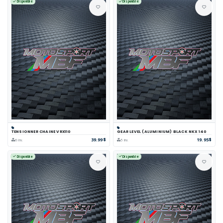
Disponible
Disponible
TENSIONNER CHAINE VRX110
GEAR LEVEL (ALUMINIUM) BLACK NKX 140
39.99$
19.95$
6 inv.
5 inv.
Disponible
Disponible