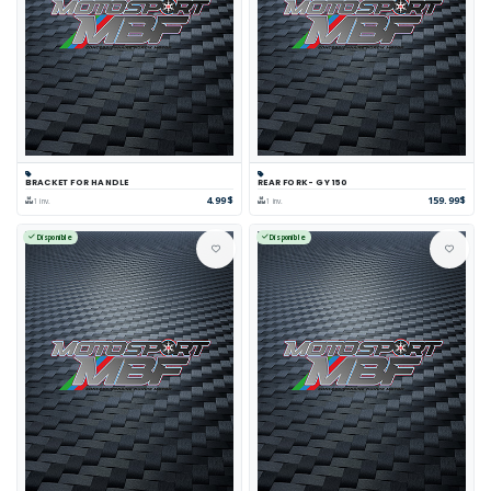
BRACKET FOR HANDLE
REAR FORK- GY 150
4.99$
159.99$
1 inv.
1 inv.
Disponible
Disponible