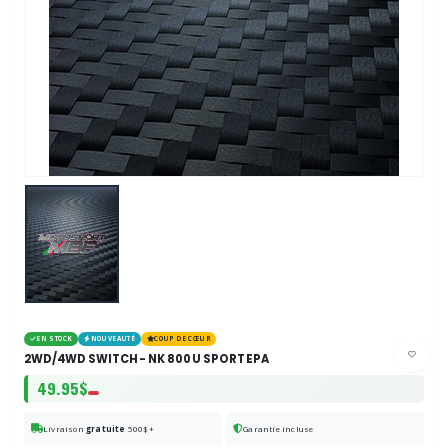
EN STOCK
NOUVEAUTÉ
COUP DE CŒUR
2WD/4WD SWITCH - NK 800 U SPORT EPA
49.95$
Livraison
gratuite
500$+
Garantie incluse