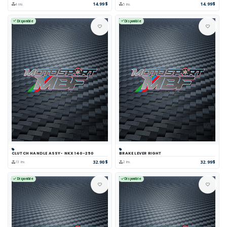
14.99$
14.99$
4 inv.
5 inv.
Disponible
Disponible
CLUTCH HANDLE ASSY- NKX 140-250
BRAKE LEVER RIGHT
32.90$
32.99$
13 inv.
2 inv.
Disponible
Disponible