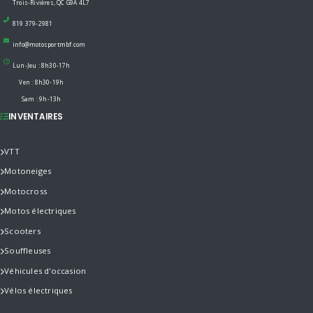
Trois-Rivières, QC G9A 4L7
819 379-2981
info@motosportmbf.com
Lun-Jeu : 8h30-17h
Ven : 8h30-19h
Sam : 9h-13h
INVENTAIRES
VTT
Motoneiges
Motocross
Motos électriques
Scooters
Souffleuses
Véhicules d'occasion
Vélos électriques