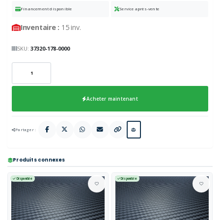
Financement disponible
Service après-vente
Inventaire :
15 inv.
SKU:
37320-178-0000
Acheter maintenant
Partager :
Produits connexes
Disponible
Disponible