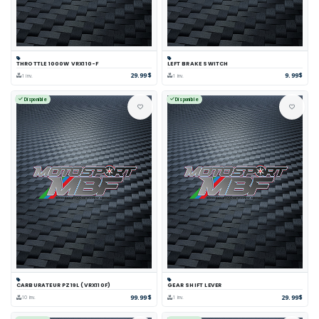
THROTTLE 1000W VRX110-F
LEFT BRAKE SWITCH
29.99$
9.99$
1 inv.
1 inv.
Disponible
Disponible
CARBURATEUR PZ19L (VRX110F)
GEAR SHIFT LEVER
99.99$
29.99$
10 inv.
1 inv.