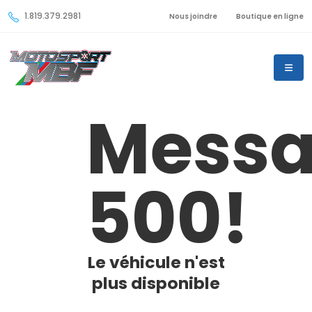
1.819.379.2981
Nous joindre
Boutique en ligne
Mess
500!
Le véhicule n'est
plus disponible