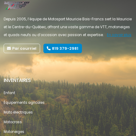
Depuis 2005, l’équipe de Motosport Mauricie Bois-Francs sert la Mauricie
et le Centre-du-Québec, offrant une vaste gamme de VTT, motoneiges
et quads neufs ou d’occasion avec passion et expertise.
En savoir plus
Par courriel
819 379-2981
INVENTAIRES
Enfant
Équipements agricoles
Moto électriques
Motocross
Motoneiges