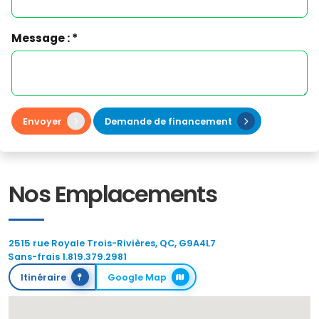
Message : *
Envoyer
Demande de financement
Nos Emplacements
2515 rue Royale Trois-Rivières, QC, G9A4L7
Sans-frais 1.819.379.2981
Itinéraire
Google Map