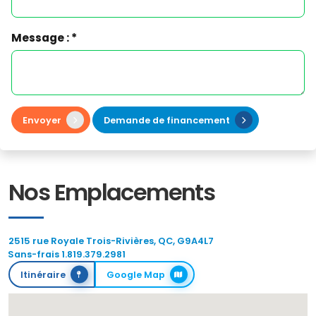
Message : *
Envoyer
Demande de financement
Nos Emplacements
2515 rue Royale Trois-Rivières, QC, G9A4L7
Sans-frais 1.819.379.2981
Itinéraire
Google Map