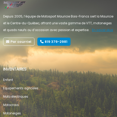
Depuis 2005, l’équipe de Motosport Mauricie Bois-Francs sert la Mauricie
et le Centre-du-Québec, offrant une vaste gamme de VTT, motoneiges
et quads neufs ou d’occasion avec passion et expertise.
En savoir plus
Par courriel
819 379-2981
INVENTAIRES
Enfant
Équipements agricoles
Moto électriques
Motocross
Motoneiges