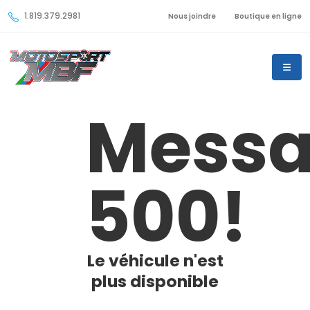
1.819.379.2981
Nous joindre
Boutique en ligne
Mess
500!
Le véhicule n'est
plus disponible