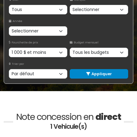
Année
Fourchette de prix
Budget mensuel
Trier par
Appliquer
Note concession en
direct
1 Vehicule(s)