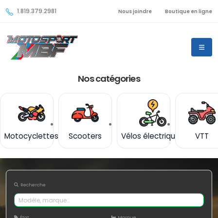
1.819.379.2981
Nous joindre
Boutique en ligne
Nos catégories
Motocyclettes
Scooters
Vélos électriques
VTT
Recherche
État
Marque