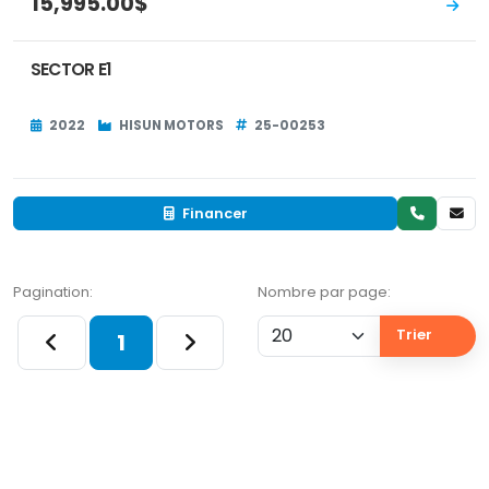
15,995.00$
SECTOR E1
2022
HISUN MOTORS
25-00253
Financer
Pagination:
Nombre par page:
Trier
1