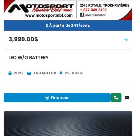
À partir de 24$/sem.
3,999.00$
LEO W/O BATTERY
2022
TAO MOTOR
22-00261
Financer
Neuf
EN INVENTAIRE