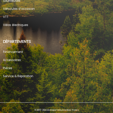
Souffleuses
Véhicules d’occasion
VTT
Vélos électriques
DÉPARTEMENTS
Financement
Accessoires
Pièces
Service & Réparation
© 2005–2024 Motosport Mauricie Bois-Francs