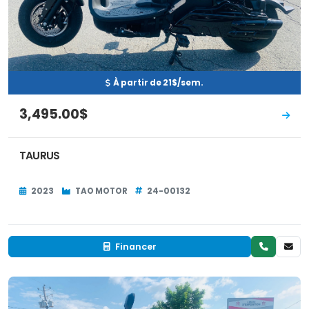
À partir de 21$/sem.
3,495.00$
TAURUS
2023
TAO MOTOR
24-00132
Financer
Neuf
EN INVENTAIRE