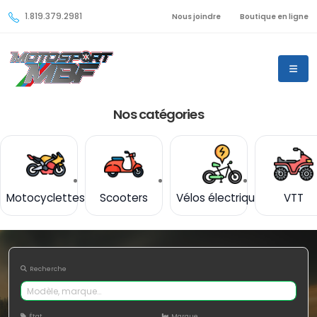
1.819.379.2981
Nous joindre
Boutique en ligne
Nos catégories
Motocyclettes
Scooters
Vélos électriques
VTT
Recherche
État
Marque