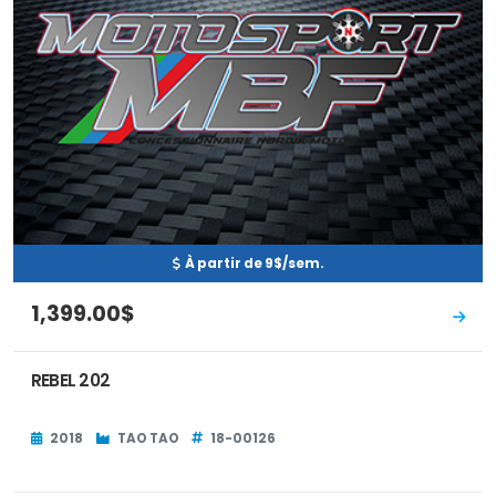
À partir de 9$/sem.
1,399.00$
REBEL 202
2018
TAO TAO
18-00126