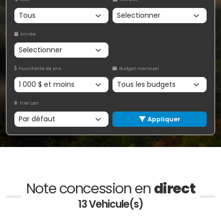
Année
Fourchette de prix
Budget mensuel
Trier par
Appliquer
Note concession en
direct
13 Vehicule(s)