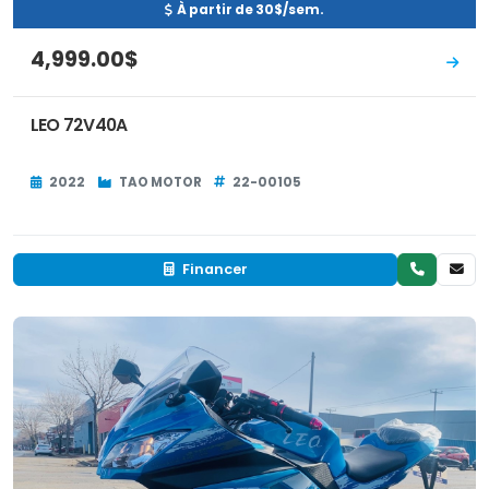
À partir de 30$/sem.
4,999.00$
LEO 72V40A
2022
TAO MOTOR
22-00105
Financer
Occasion
EN INVENTAIRE