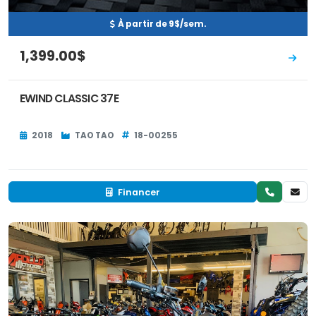
À partir de 9$/sem.
1,399.00$
EWIND CLASSIC 37E
2018
TAO TAO
18-00255
Financer
Neuf
EN INVENTAIRE