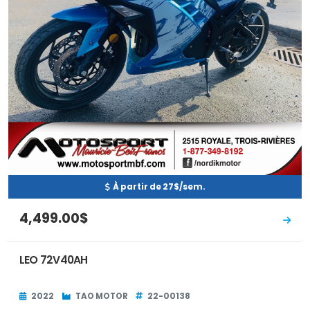
À partir de 27$/sem.
4,499.00$
LEO 72V40AH
2022
TAO MOTOR
22-00138