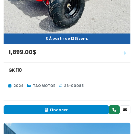
À partir de 12$/sem.
1,899.00$
GK 110
2024
TAO MOTOR
26-00085
Financer
Occasion
EN INVENTAIRE