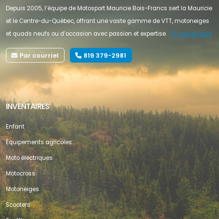
Depuis 2005, l’équipe de Motosport Mauricie Bois-Francs sert la Mauricie
et le Centre-du-Québec, offrant une vaste gamme de VTT, motoneiges
et quads neufs ou d’occasion avec passion et expertise.
En savoir plus
Par courriel
819 379-2981
INVENTAIRES
Enfant
Équipements agricoles
Moto électriques
Motocross
Motoneiges
Scooters