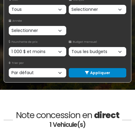
Année
Fourchette de prix
Budget mensuel
Trier par
Appliquer
Note concession en
direct
1 Vehicule(s)