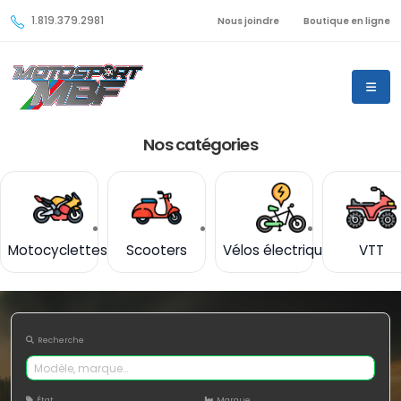
1.819.379.2981
Nous joindre
Boutique en ligne
Nos catégories
Motocyclettes
Scooters
Vélos électriques
VTT
Recherche
État
Marque