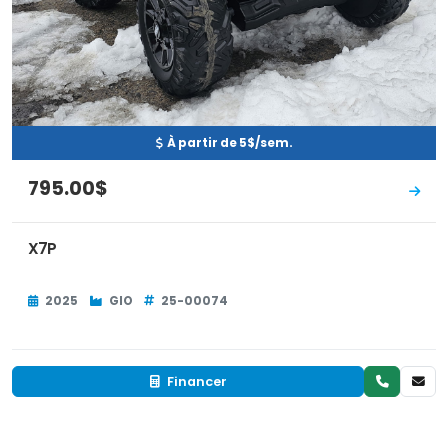
À partir de 5$/sem.
795.00$
X7P
2025
GIO
25-00074
Financer