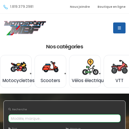
1.819.379.2981
Nous joindre
Boutique en ligne
Nos catégories
Motocyclettes
Scooters
Vélos électriques
VTT
Recherche
État
Marque