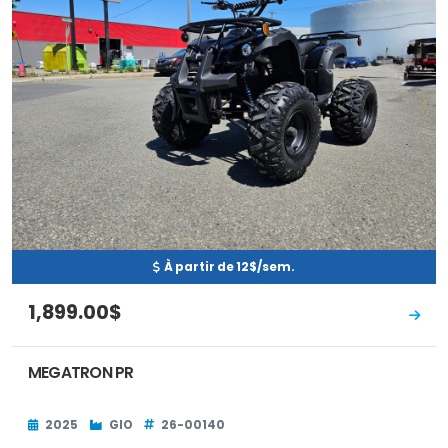
À partir de 12$/sem.
1,899.00$
MEGATRON PR
2025
GIO
26-00140