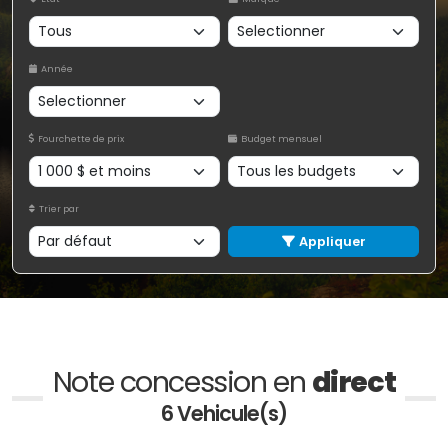
Année
Fourchette de prix
Budget mensuel
Trier par
Appliquer
Note concession en
direct
6 Vehicule(s)