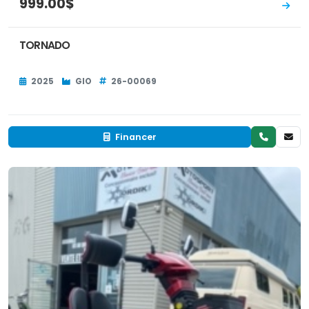
999.00$
TORNADO
2025
GIO
26-00069
Financer
Neuf
EN INVENTAIRE