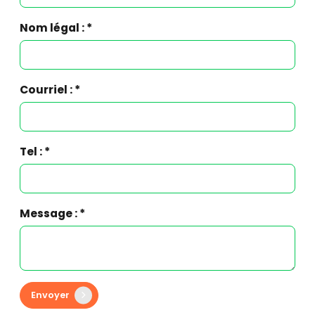
Nom légal : *
Courriel : *
Tel : *
Message : *
Envoyer