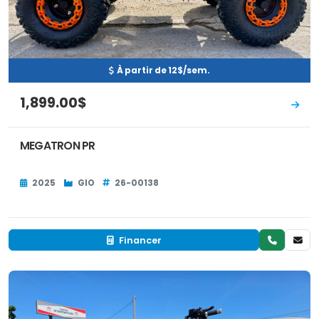
À partir de 12$/sem.
1,899.00$
MEGATRON PR
2025
GIO
26-00138
Financer
Neuf
EN INVENTAIRE