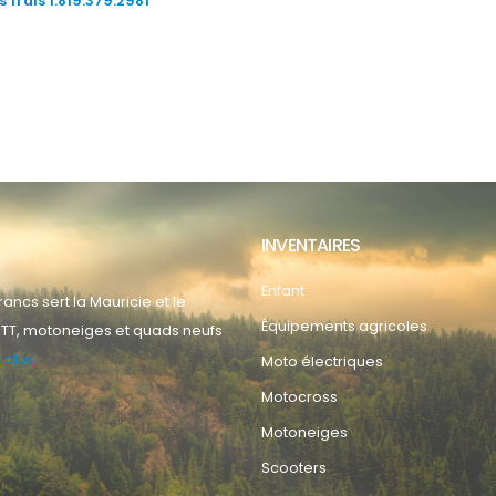
 frais 1.819.379.2981
INVENTAIRES
Enfant
ancs sert la Mauricie et le
Équipements agricoles
TT, motoneiges et quads neufs
 plus
Moto électriques
Motocross
Motoneiges
Scooters