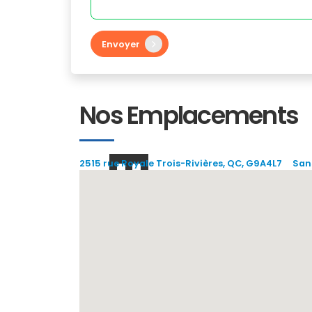
Envoyer
Nos Emplacements
2515 rue Royale Trois-Rivières, QC, G9A4L7
Sans