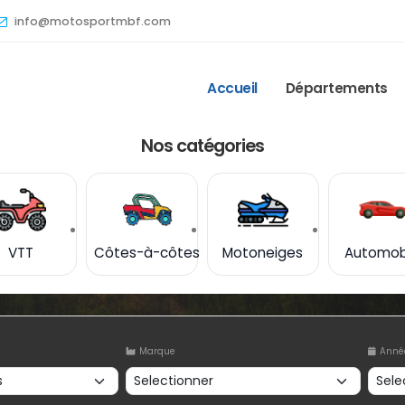
info@motosportmbf.com
Accueil
Départements
Nos catégories
VTT
Côtes-à-côtes
Motoneiges
Automob
Marque
Anné