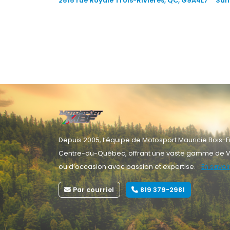
2515 rue Royale Trois-Rivières, QC, G9A4L7
Sans
Depuis 2005, l’équipe de Motosport Mauricie Bois-Fr
Centre-du-Québec, offrant une vaste gamme de V
ou d’occasion avec passion et expertise.
En savoir
Par courriel
819 379-2981