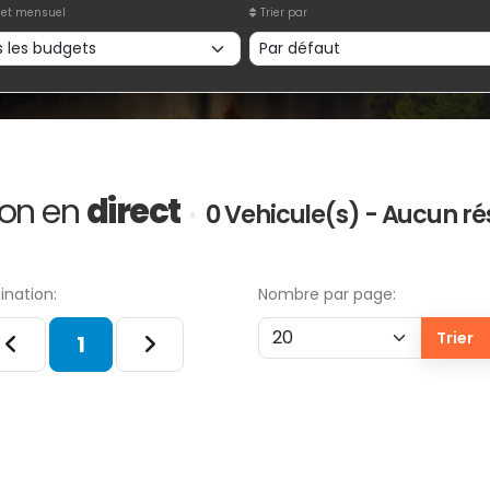
et mensuel
Trier par
ion en
direct
0 Vehicule(s) - Aucun rés
ination:
Nombre par page:
Trier
1