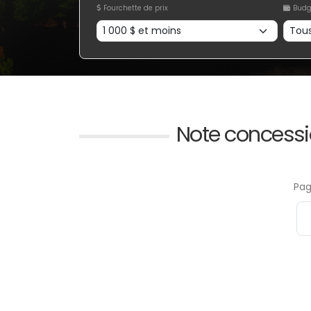
Fourchette de prix
Budg
Note concess
Pag