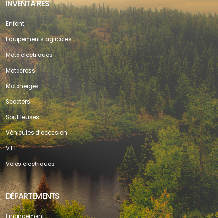
INVENTAIRES
Enfant
Équipements agricoles
Moto électriques
Motocross
Motoneiges
Scooters
Souffleuses
Véhicules d’occasion
VTT
Vélos électriques
DÉPARTEMENTS
Financement