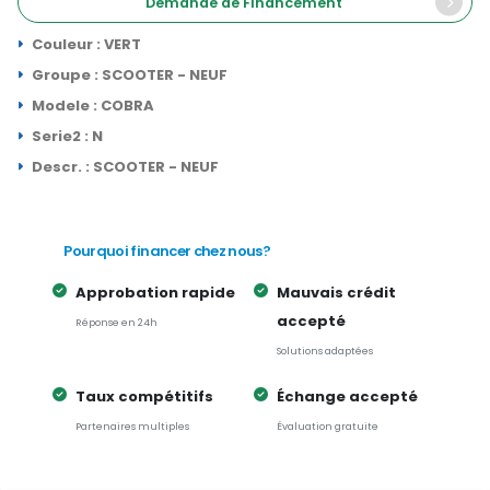
Demande de Financement
Couleur : VERT
Groupe : SCOOTER - NEUF
Modele : COBRA
Serie2 : N
Descr. : SCOOTER - NEUF
Pourquoi financer chez nous?
Approbation rapide
Mauvais crédit
accepté
Réponse en 24h
Solutions adaptées
Taux compétitifs
Échange accepté
Partenaires multiples
Évaluation gratuite