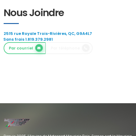
Nous Joindre
2515 rue Royale Trois-Rivières, QC, G9A4L7
Sans frais 1.819.379.2981
Par courriel
Par téléphone