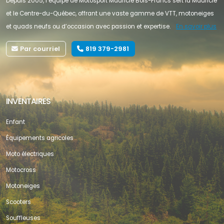
Depuis 2005, l’équipe de Motosport Mauricie Bois-Francs sert la Mauricie
et le Centre-du-Québec, offrant une vaste gamme de VTT, motoneiges
et quads neufs ou d’occasion avec passion et expertise.
En savoir plus
Par courriel
819 379-2981
INVENTAIRES
Enfant
Équipements agricoles
Moto électriques
Motocross
Motoneiges
Scooters
Souffleuses