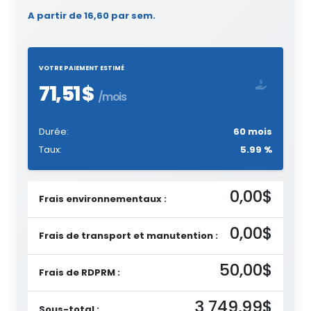
A partir de 16,60 par sem.
VOTRE PAIEMENT ESTIMÉ
71,51 $
/mois
Durée:
60 mois
Taux:
5.99 %
0,00$
Frais environnementaux :
0,00$
Frais de transport et manutention :
50,00$
Frais de RDPRM :
3 749,99$
Sous-total :