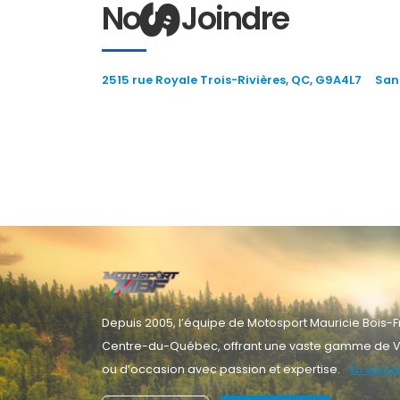
Nous Joindre
2515 rue Royale Trois-Rivières, QC, G9A4L7
Sans
Depuis 2005, l’équipe de Motosport Mauricie Bois-Fr
Centre-du-Québec, offrant une vaste gamme de V
ou d’occasion avec passion et expertise.
En savoir