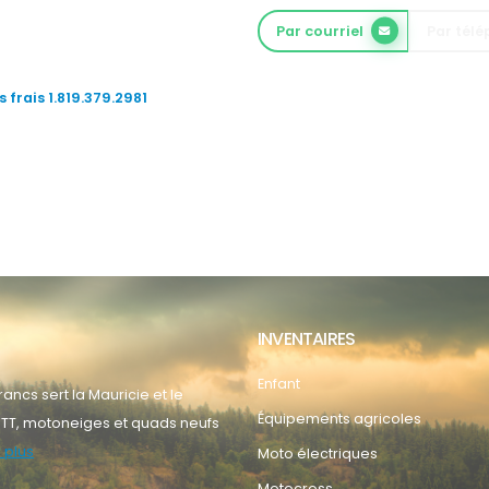
Par courriel
Par tél
 frais 1.819.379.2981
INVENTAIRES
Enfant
ancs sert la Mauricie et le
Équipements agricoles
TT, motoneiges et quads neufs
 plus
Moto électriques
Motocross