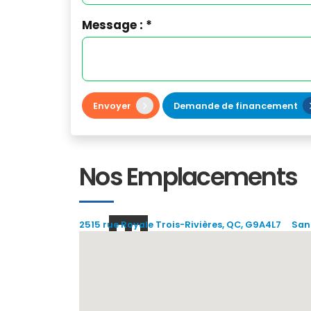
Message : *
Envoyer
Demande de financement
Nos Emplacements
2515 rue Royale Trois-Rivières, QC, G9A4L7
Sans