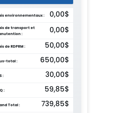
0,00$
ais environnementaux :
0,00$
ais de transport et
nutention :
50,00$
ais de RDPRM :
650,00$
us-total :
30,00$
S :
59,85$
Q :
739,85$
and Total :