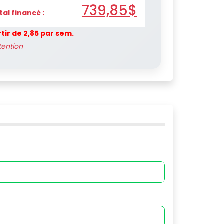
739,85$
tal financé :
rtir de 2,85 par sem.
tention