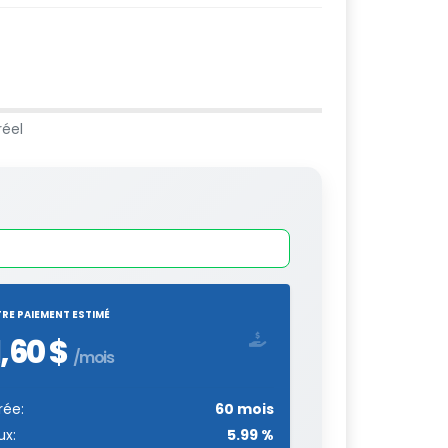
réel
RE PAIEMENT ESTIMÉ
1,60 $
/mois
rée:
60 mois
ux:
5.99 %