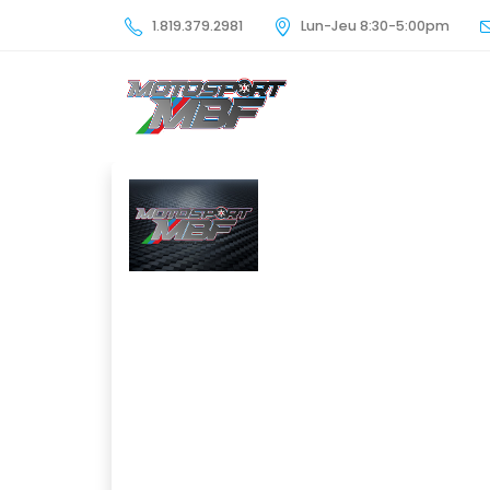
1.819.379.2981
Lun-Jeu 8:30-5:00pm