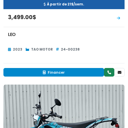
À partir de 21$/sem.
3,499.00$
LEO
2023
TAO MOTOR
24-00238
Financer
Neuf
EN INVENTAIRE