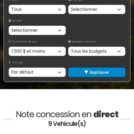
Année
Fourchette de prix
Budget mensuel
Trier par
Appliquer
Note concession en
direct
9 Vehicule(s)