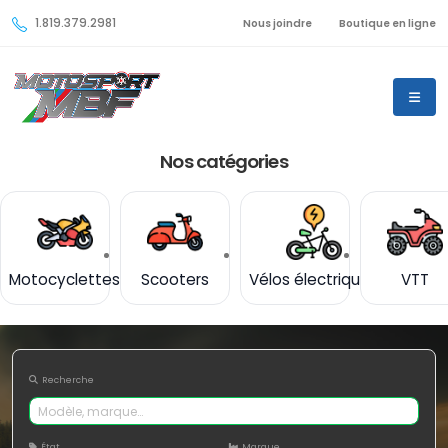
1.819.379.2981
Nous joindre
Boutique en ligne
Nos catégories
Motocyclettes
Scooters
Vélos électriques
VTT
Recherche
État
Marque