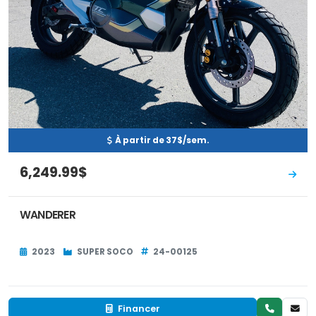
À partir de 37$/sem.
6,249.99$
WANDERER
2023
SUPER SOCO
24-00125
Financer